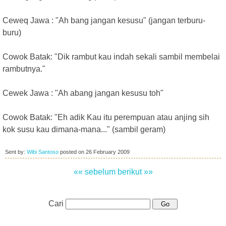
Ceweq Jawa : "Ah bang jangan kesusu" (jangan terburu-
buru)
Cowok Batak: "Dik rambut kau indah sekali sambil membelai
rambutnya."
Cewek Jawa : "Ah abang jangan kesusu toh"
Cowok Batak: "Eh adik Kau itu perempuan atau anjing sih
kok susu kau dimana-mana..." (sambil geram)
Sent by:
Wibi Santoso
posted on
26 February 2009
«« sebelum
berikut »»
Cari