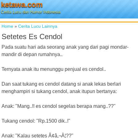
ketawa.com
Cerita Lucu dan Humor Indonesia
Home
»
Cerita Lucu Lainnya
Setetes Es Cendol
Pada suatu hari ada seorang anak yang dari pagi mondar-
mandir di depan rumahnya..
Ternyata anak itu menunggu penjual es cendol..
Dan saat tukang es cendol datang si anak lekas berlari
menghampiri si tukang cendol, anak itupun bertanya:
Anak: "Mang..!! es cendol segelas berapa mang..??"
Tukang cendol: "Rp.1500 dik..!"
Anak: "Kalau setetes Ã¢â,¬Â¦??"