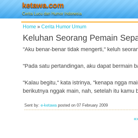
ketawa.com
Cerita Lucu dan Humor Indonesia
Home
»
Cerita Humor Umum
Keluhan Seorang Pemain Sep
"Aku benar-benar tidak mengerti," keluh seoran
"Pada satu pertandingan, aku dapat bermain ba
"Kalau begitu," kata istrinya, "kenapa ngga mai
berikutnya nggak main, nah, setelah itu kamu b
Sent by:
e-ketawa
posted on
07 February 2009
«