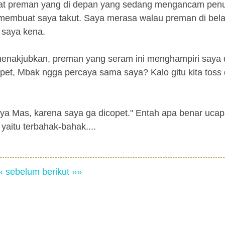
ihat preman yang di depan yang sedang mengancam pe
 membuat saya takut. Saya merasa walau preman di bel
i saya kena.
 menakjubkan, preman yang seram ini menghampiri saya
et, Mbak ngga percaya sama saya? Kalo gitu kita toss 
 ya Mas, karena saya ga dicopet." Entah apa benar uca
 yaitu terbahak-bahak....
« sebelum
berikut »»