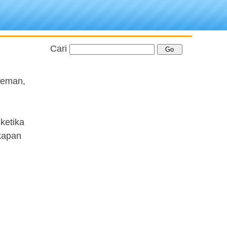
Cari
preman,
ketika
kapan