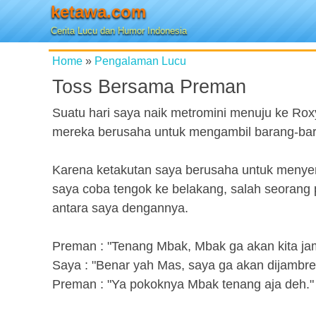
ketawa.com
Cerita Lucu dan Humor Indonesia
Home
»
Pengalaman Lucu
Toss Bersama Preman
Suatu hari saya naik metromini menuju ke Roxy
mereka berusaha untuk mengambil barang-ba
Karena ketakutan saya berusaha untuk menye
saya coba tengok ke belakang, salah seorang 
antara saya dengannya.
Preman : "Tenang Mbak, Mbak ga akan kita jam
Saya : "Benar yah Mas, saya ga akan dijambret
Preman : "Ya pokoknya Mbak tenang aja deh."