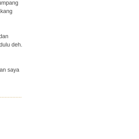
numpang
akang
 dan
dulu deh.
pan saya