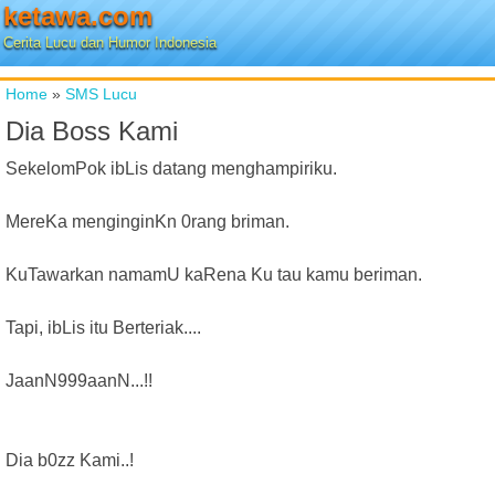
ketawa.com
Cerita Lucu dan Humor Indonesia
Home
»
SMS Lucu
Dia Boss Kami
SekelomPok ibLis datang menghampiriku.
MereKa menginginKn 0rang briman.
KuTawarkan namamU kaRena Ku tau kamu beriman.
Tapi, ibLis itu Berteriak....
JaanN999aanN...!!
Dia b0zz Kami..!