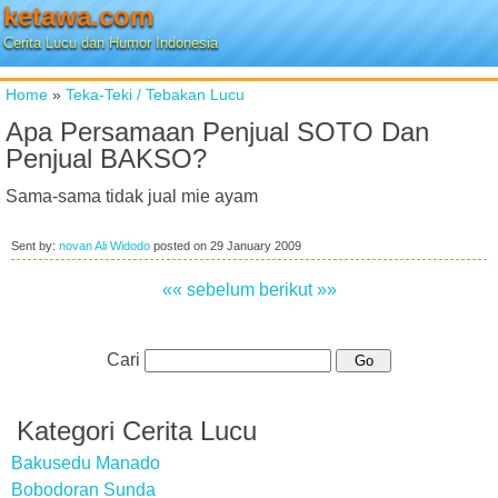
ketawa.com
Cerita Lucu dan Humor Indonesia
Home
»
Teka-Teki / Tebakan Lucu
Apa Persamaan Penjual SOTO Dan
Penjual BAKSO?
Sama-sama tidak jual mie ayam
Sent by:
novan Ali Widodo
posted on
29 January 2009
«« sebelum
berikut »»
Cari
Kategori Cerita Lucu
Bakusedu Manado
Bobodoran Sunda