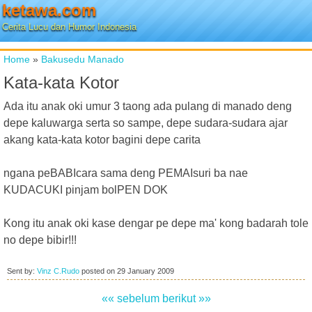
ketawa.com
Cerita Lucu dan Humor Indonesia
Home
»
Bakusedu Manado
Kata-kata Kotor
Ada itu anak oki umur 3 taong ada pulang di manado deng
depe kaluwarga serta so sampe, depe sudara-sudara ajar
akang kata-kata kotor bagini depe carita
ngana peBABIcara sama deng PEMAIsuri ba nae
KUDACUKI pinjam bolPEN DOK
Kong itu anak oki kase dengar pe depe ma' kong badarah tole
no depe bibir!!!
Sent by:
Vinz C.Rudo
posted on
29 January 2009
«« sebelum
berikut »»