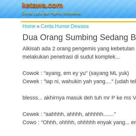
ketawa.com
Cerita Lucu dan Humor Indonesia
Home
»
Cerita Humor Dewasa
Dua Orang Sumbing Sedang Be
Alkisah ada 2 orang pengemis yang kebetula
melakukan penetrasi di sudut komplek...
Cowok : "ayang, em ey yu" (sayang ML yuk)
Cewek : "iap ni, wahukin yah yang...." (udah tel
blesss... akhirnya masuk deh tuh mr P ke ms V
Cewek : "aahhhh, ahhhh, ahhhhh......."
Cowo : "Ohhh, ohhhh, ohhhhh enyak yang... en