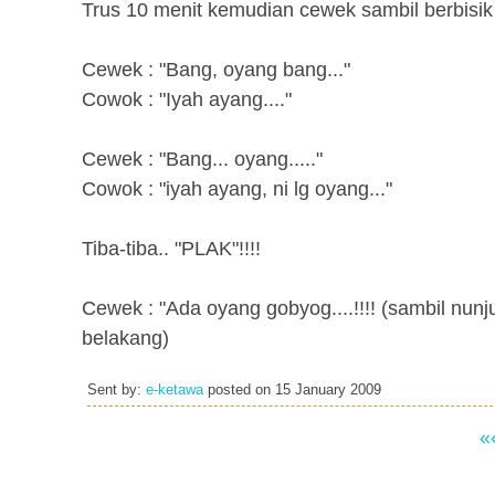
Trus 10 menit kemudian cewek sambil berbisik
Cewek : "Bang, oyang bang..."
Cowok : "Iyah ayang...."
Cewek : "Bang... oyang....."
Cowok : "iyah ayang, ni lg oyang..."
Tiba-tiba.. "PLAK"!!!!
Cewek : "Ada oyang gobyog....!!!! (sambil nunj
belakang)
Sent by:
e-ketawa
posted on
15 January 2009
«