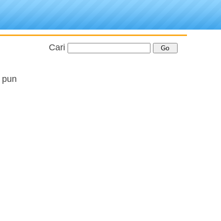
Cari
 pun