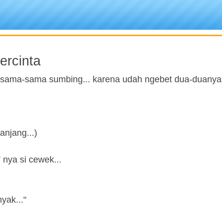
rcinta
n sama-sama sumbing... karena udah ngebet dua-duanya
anjang...)
 nya si cewek...
yak..."