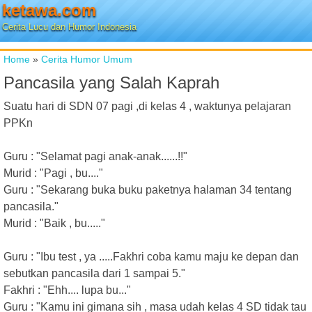
ketawa.com
Cerita Lucu dan Humor Indonesia
Home
»
Cerita Humor Umum
Pancasila yang Salah Kaprah
Suatu hari di SDN 07 pagi ,di kelas 4 , waktunya pelajaran
PPKn
Guru : "Selamat pagi anak-anak......!!"
Murid : "Pagi , bu...."
Guru : "Sekarang buka buku paketnya halaman 34 tentang
pancasila."
Murid : "Baik , bu....."
Guru : "Ibu test , ya .....Fakhri coba kamu maju ke depan dan
sebutkan pancasila dari 1 sampai 5."
Fakhri : "Ehh.... lupa bu..."
Guru : "Kamu ini gimana sih , masa udah kelas 4 SD tidak tau