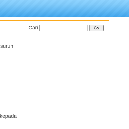
Cari
isuruh
 kepada