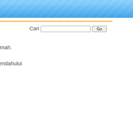
Cari
umah.
mendahului