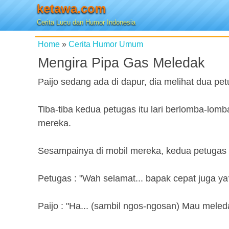
ketawa.com
Cerita Lucu dan Humor Indonesia
Home
»
Cerita Humor Umum
Mengira Pipa Gas Meledak
Paijo sedang ada di dapur, dia melihat dua p
Tiba-tiba kedua petugas itu lari berlomba-lom
mereka.
Sesampainya di mobil mereka, kedua petugas 
Petugas : "Wah selamat... bapak cepat juga ya
Paijo : "Ha... (sambil ngos-ngosan) Mau mele