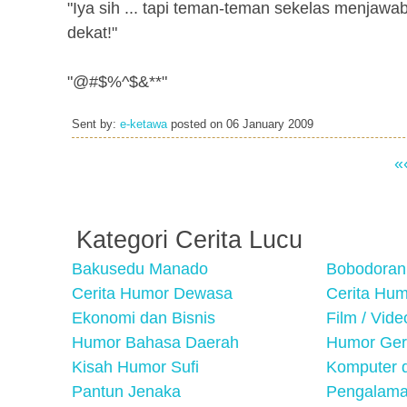
"Iya sih ... tapi teman-teman sekelas menjaw
dekat!"
"@#$%^$&**"
Sent by:
e-ketawa
posted on
06 January 2009
«
Kategori Cerita Lucu
Bakusedu Manado
Bobodoran
Cerita Humor Dewasa
Cerita Hu
Ekonomi dan Bisnis
Film / Vid
Humor Bahasa Daerah
Humor Ger
Kisah Humor Sufi
Komputer d
Pantun Jenaka
Pengalama