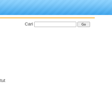
Cari
tut