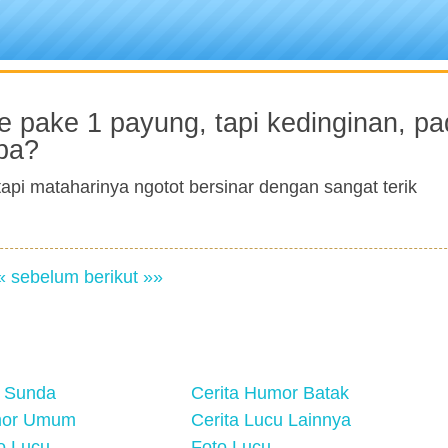
 pake 1 payung, tapi kedinginan, pa
apa?
tapi mataharinya ngotot bersinar dengan sangat terik
« sebelum
berikut »»
 Sunda
Cerita Humor Batak
mor Umum
Cerita Lucu Lainnya
eo Lucu
Foto Lucu