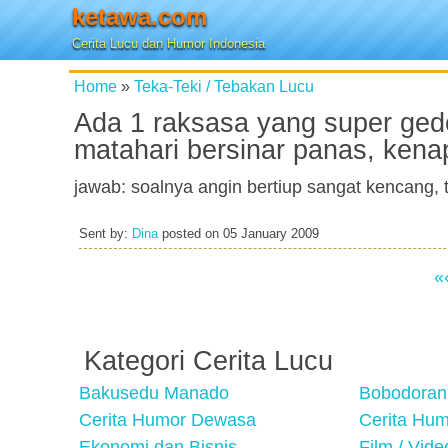
ketawa.com
Cerita Lucu dan Humor Indonesia
Home
»
Teka-Teki / Tebakan Lucu
Ada 1 raksasa yang super gede
matahari bersinar panas, ken
jawab: soalnya angin bertiup sangat kencang, 
Sent by:
Dina
posted on
05 January 2009
«
Kategori Cerita Lucu
Bakusedu Manado
Bobodoran
Cerita Humor Dewasa
Cerita Hu
Ekonomi dan Bisnis
Film / Vid