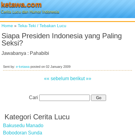
ketawa.com
Cerita Lucu dan Humor Indonesia
Home
»
Teka-Teki / Tebakan Lucu
Siapa Presiden Indonesia yang Paling
Seksi?
Jawabanya : Pahabibi
Sent by:
e-ketawa
posted on
02 January 2009
«« sebelum
berikut »»
Cari
Kategori Cerita Lucu
Bakusedu Manado
Bobodoran Sunda