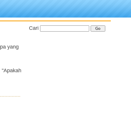
Cari
 apa yang
: "Apakah