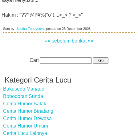
saya menyusul..."
Hakim : "???@!*#%("o")....>_< ? >_<"
Sent by:
Sandra Tendynovia
posted on
23 December 2008
«« sebelum
berikut »»
Cari
Kategori Cerita Lucu
Bakusedu Manado
Bobodoran Sunda
Cerita Humor Batak
Cerita Humor Binatang
Cerita Humor Dewasa
Cerita Humor Umum
Cerita Lucu Lainnya