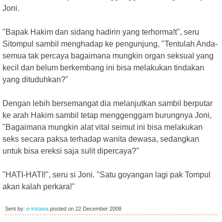
Joni.
"Bapak Hakim dan sidang hadirin yang terhorma!t", seru
Sitompul sambil menghadap ke pengunjung, "Tentulah Anda-
semua tak percaya bagaimana mungkin organ seksual yang
kecil dan belum berkembang ini bisa melakukan tindakan
yang dituduhkan?"
Dengan lebih bersemangat dia melanjutkan sambil berputar
ke arah Hakim sambil tetap menggenggam burungnya Joni,
"Bagaimana mungkin alat vital seimut ini bisa melakukan
seks secara paksa terhadap wanita dewasa, sedangkan
untuk bisa ereksi saja sulit dipercaya?"
"HATI-HATI!", seru si Joni. "Satu goyangan lagi pak Tompul
akan kalah perkara!"
Sent by:
e-ketawa
posted on
22 December 2008