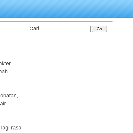
Cari
kter.
mbah
gobatan,
air
lagi rasa