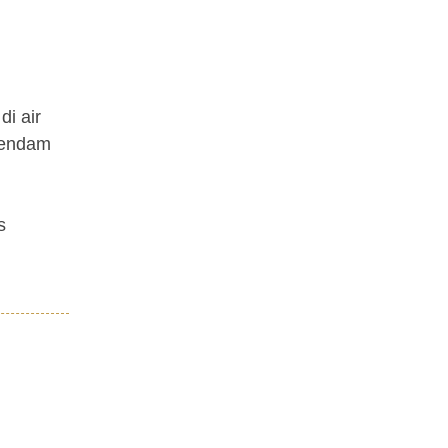
i air
irendam
s