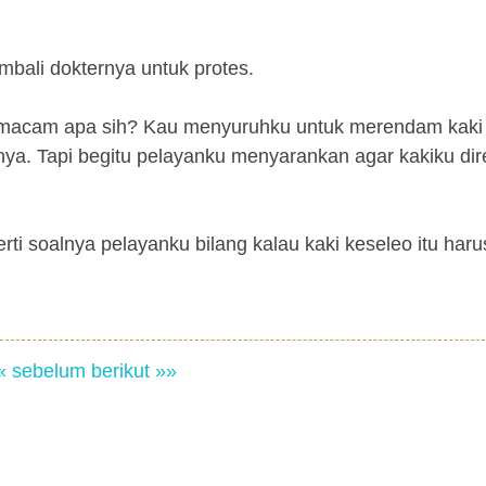
bali dokternya untuk protes.
 macam apa sih? Kau menyuruhku untuk merendam kaki d
nya. Tapi begitu pelayanku menyarankan agar kakiku d
erti soalnya pelayanku bilang kalau kaki keseleo itu haru
« sebelum
berikut »»