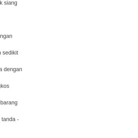
k siang
engan
 sedikit
ma dengan
gkos
 barang
 tanda -