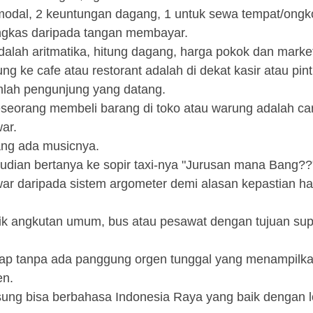
 modal, 2 keuntungan dagang, 1 untuk sewa tempat/ongk
ngkas daripada tangan membayar.
adalah aritmatika, hitung dagang, harga pokok dan marke
g ke cafe atau restorant adalah di dekat kasir atau pin
mlah pengunjung yang datang.
seorang membeli barang di toko atau warung adalah car
ar.
ang ada musicnya.
dian bertanya ke sopir taxi-nya "Jurusan mana Bang??
awar daripada sistem argometer demi alasan kepastian h
aik angkutan umum, bus atau pesawat dengan tujuan su
kap tanpa ada panggung orgen tunggal yang menampilk
en.
sung bisa berbahasa Indonesia Raya yang baik dengan l