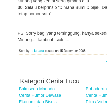
Minang yang kental serta gimana gitu.
30. Selalu berprinsip "Dimana Bumi Dipijak, D
tetap nomor satu".
PS. Sorry bagi yang tersinggung, hanya sekeda
Minang.....tambuah ciek.....
Sent by:
e-ketawa
posted on
15 December 2008
«
Kategori Cerita Lucu
Bakusedu Manado
Bobodoran
Cerita Humor Dewasa
Cerita Hu
Ekonomi dan Bisnis
Film / Vid