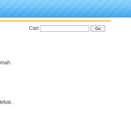
Cari
rumah
ekat.