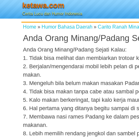
ketawa.com
Cerita Lucu dan Humor Indonesia
Home
»
Humor Bahasa Daerah
»
Carito Ranah Min
Anda Orang Minang/Padang Se
Anda Orang Minang/Padang Sejati Kalau:
1. Tidak bisa melihat dan membiarkan trotoar 
2. Berjalan/mengendarai mobil lebih pelan di
makan.
3. Mengeluh bila belum makan masakan Padang
4. Tidak bisa makan tanpa cabe atau sambal pe
5. Kalo makan berkeringat, tapi kalo kerja mau
6. Hal pertama yang ditanya begitu sampai di
7. Membawa nasi rames Padang ke dalam pesawa
makanan.
8. Lebih memilih rendang jengkol dan sambel