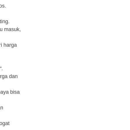
os.
ting.
tu masuk,
i harga
".
arga dan
paya bisa
an
ogat