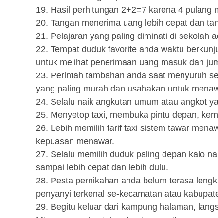
19. Hasil perhitungan 2+2=7 karena 4 pulang
20. Tangan menerima uang lebih cepat dan ta
21. Pelajaran yang paling diminati di sekolah 
22. Tempat duduk favorite anda waktu berkunjun
untuk melihat penerimaan uang masuk dan ju
23. Perintah tambahan anda saat menyuruh se
yang paling murah dan usahakan untuk menaw
24. Selalu naik angkutan umum atau angkot y
25. Menyetop taxi, membuka pintu depan, kemu
26. Lebih memilih tarif taxi sistem tawar men
kepuasan menawar.
27. Selalu memilih duduk paling depan kalo n
sampai lebih cepat dan lebih dulu.
28. Pesta pernikahan anda belum terasa leng
penyanyi terkenal se-kecamatan atau kabupat
29. Begitu keluar dari kampung halaman, lang