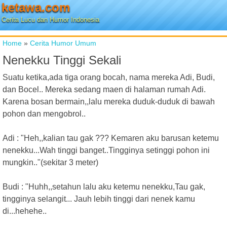
ketawa.com
Cerita Lucu dan Humor Indonesia
Home
»
Cerita Humor Umum
Nenekku Tinggi Sekali
Suatu ketika,ada tiga orang bocah, nama mereka Adi, Budi,
dan Bocel.. Mereka sedang maen di halaman rumah Adi.
Karena bosan bermain,,lalu mereka duduk-duduk di bawah
pohon dan mengobrol..
Adi : "Heh,,kalian tau gak ??? Kemaren aku barusan ketemu
nenekku...Wah tinggi banget..Tingginya setinggi pohon ini
mungkin.."(sekitar 3 meter)
Budi : "Huhh,,setahun lalu aku ketemu nenekku,Tau gak,
tingginya selangit... Jauh lebih tinggi dari nenek kamu
di...hehehe..