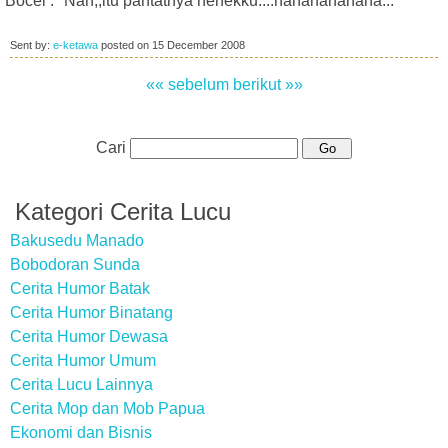
Bocel : "Nah,,itu pantatnya nenekku....hahahahahaha..."
Sent by:
e-ketawa
posted on
15 December 2008
«« sebelum
berikut »»
Cari
Kategori Cerita Lucu
Bakusedu Manado
Bobodoran Sunda
Cerita Humor Batak
Cerita Humor Binatang
Cerita Humor Dewasa
Cerita Humor Umum
Cerita Lucu Lainnya
Cerita Mop dan Mob Papua
Ekonomi dan Bisnis