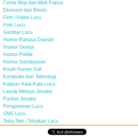
Cerita Mop dan Mob Papua
Ekonomi dan Bisnis
Film / Video Lucu
Foto Lucu
Gambar Lucu
Humor Bahasa Daerah
Humor Gereja
Humor Politik
Humor Suroboyoan
Kisah Humor Sufi
Komputer dan Teknologi
Kutipan Kata-Kata Lucu
Lawak Melayu Jenaka
Pantun Jenaka
Pengalaman Lucu
SMS Lucu
Teka-Teki / Tebakan Lucu