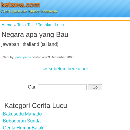
ketawa.com
Cerita Lucu dan Humor Indonesia
Home
»
Teka-Teki / Tebakan Lucu
Negara apa yang Bau
jawaban : thailand (tai land)
Sent by:
pahri parizi
posted on
09 December 2008
«« sebelum
berikut »»
Cari
Kategori Cerita Lucu
Bakusedu Manado
Bobodoran Sunda
Cerita Humor Batak