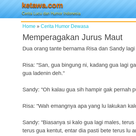
ketawa.com
Cerita Lucu dan Humor Indonesia
Home
»
Cerita Humor Dewasa
Memperagakan Jurus Maut
Dua orang tante bernama Risa dan Sandy lagi
Risa: "San, gua bingung ni, kadang gua lagi g
gua ladenin deh."
Sandy: "Oh kalau gua sih hampir gak pernah p
Risa: "Wah emangnya apa yang lu lakukan kalo 
Sandy: "Biasanya si kalo gua lagi males, teru
terus gua kentut, entar dia pasti bete terus lu 