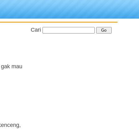
Cari
u gak mau
-kenceng,