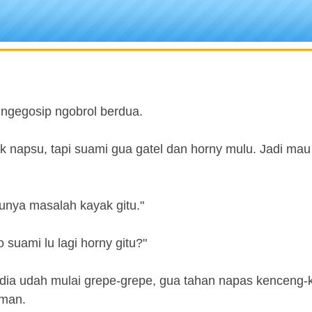
 ngegosip ngobrol berdua.
ak napsu, tapi suami gua gatel dan horny mulu. Jadi ma
unya masalah kayak gitu."
suami lu lagi horny gitu?"
s dia udah mulai grepe-grepe, gua tahan napas kenceng
aman.