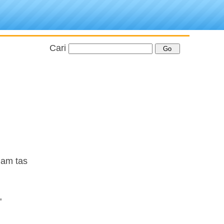
Cari
lam tas
"