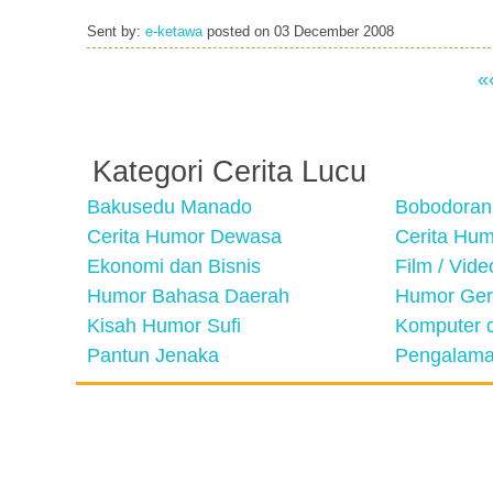
Sent by:
e-ketawa
posted on
03 December 2008
«
Kategori Cerita Lucu
Bakusedu Manado
Bobodoran
Cerita Humor Dewasa
Cerita Hu
Ekonomi dan Bisnis
Film / Vid
Humor Bahasa Daerah
Humor Ger
Kisah Humor Sufi
Komputer d
Pantun Jenaka
Pengalama