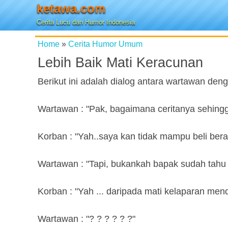
ketawa.com
Cerita Lucu dan Humor Indonesia
Home
»
Cerita Humor Umum
Lebih Baik Mati Keracunan
Berikut ini adalah dialog antara wartawan de
Wartawan : "Pak, bagaimana ceritanya sehing
Korban : "Yah..saya kan tidak mampu beli bera
Wartawan : "Tapi, bukankah bapak sudah tahu k
Korban : "Yah ... daripada mati kelaparan mend
Wartawan : "? ? ? ? ? ?"