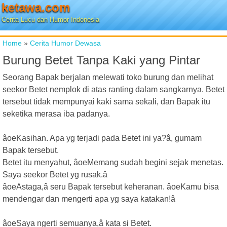
ketawa.com
Cerita Lucu dan Humor Indonesia
Home
»
Cerita Humor Dewasa
Burung Betet Tanpa Kaki yang Pintar
Seorang Bapak berjalan melewati toko burung dan melihat
seekor Betet nemplok di atas ranting dalam sangkarnya. Betet
tersebut tidak mempunyai kaki sama sekali, dan Bapak itu
seketika merasa iba padanya.
âoeKasihan. Apa yg terjadi pada Betet ini ya?â, gumam
Bapak tersebut.
Betet itu menyahut, âoeMemang sudah begini sejak menetas.
Saya seekor Betet yg rusak.â
âoeAstaga,â seru Bapak tersebut keheranan. âoeKamu bisa
mendengar dan mengerti apa yg saya katakan!â
âoeSaya ngerti semuanya,â kata si Betet.