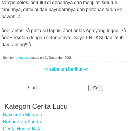
sampe polos, berlutut di depannya dan menjilati seluruh
tubuhnya, dimulai dari payudaranya dan perlahan turun ke
bawah..â
âoeLantas ?â pinta si Bapak, âoeLantas Apa yang terjadi ?â
âoePersetan dengan selanjutnya ! Saya EREKSI dan jatuh
dari ranting!!!â
Sent by:
e-ketawa
posted on
01 December 2008
«« sebelum
berikut »»
Cari
Kategori Cerita Lucu
Bakusedu Manado
Bobodoran Sunda
Cerita Humor Batak