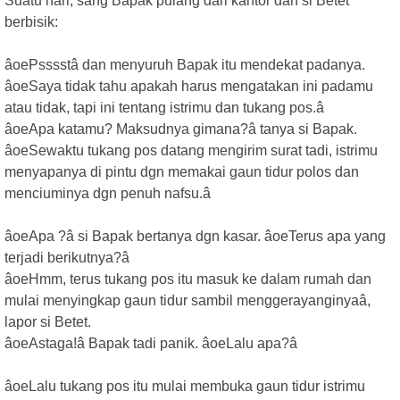
Suatu hari, sang Bapak pulang dari kantor dan si Betet
berbisik:
âoePsssstâ dan menyuruh Bapak itu mendekat padanya.
âoeSaya tidak tahu apakah harus mengatakan ini padamu
atau tidak, tapi ini tentang istrimu dan tukang pos.â
âoeApa katamu? Maksudnya gimana?â tanya si Bapak.
âoeSewaktu tukang pos datang mengirim surat tadi, istrimu
menyapanya di pintu dgn memakai gaun tidur polos dan
menciuminya dgn penuh nafsu.â
âoeApa ?â si Bapak bertanya dgn kasar. âoeTerus apa yang
terjadi berikutnya?â
âoeHmm, terus tukang pos itu masuk ke dalam rumah dan
mulai menyingkap gaun tidur sambil menggerayanginyaâ,
lapor si Betet.
âoeAstaga!â Bapak tadi panik. âoeLalu apa?â
âoeLalu tukang pos itu mulai membuka gaun tidur istrimu