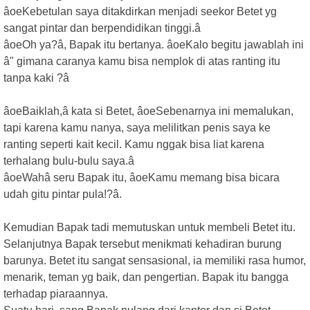
âoeKebetulan saya ditakdirkan menjadi seekor Betet yg
sangat pintar dan berpendidikan tinggi.â
âoeOh ya?â, Bapak itu bertanya. âoeKalo begitu jawablah ini
â" gimana caranya kamu bisa nemplok di atas ranting itu
tanpa kaki ?â
âoeBaiklah,â kata si Betet, âoeSebenarnya ini memalukan,
tapi karena kamu nanya, saya melilitkan penis saya ke
ranting seperti kait kecil. Kamu nggak bisa liat karena
terhalang bulu-bulu saya.â
âoeWahâ seru Bapak itu, âoeKamu memang bisa bicara
udah gitu pintar pula!?â.
Kemudian Bapak tadi memutuskan untuk membeli Betet itu.
Selanjutnya Bapak tersebut menikmati kehadiran burung
barunya. Betet itu sangat sensasional, ia memiliki rasa humor,
menarik, teman yg baik, dan pengertian. Bapak itu bangga
terhadap piaraannya.