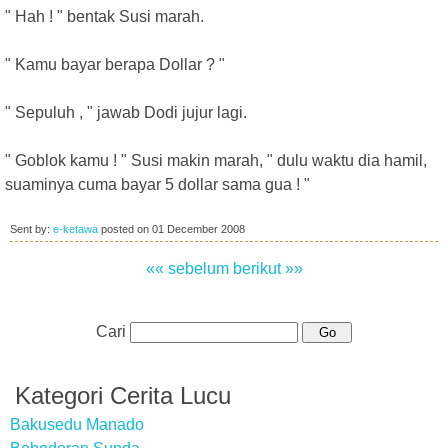
" Hah ! " bentak Susi marah.
" Kamu bayar berapa Dollar ? "
" Sepuluh , " jawab Dodi jujur lagi.
" Goblok kamu ! " Susi makin marah, " dulu waktu dia hamil,
suaminya cuma bayar 5 dollar sama gua ! "
Sent by:
e-ketawa
posted on
01 December 2008
«« sebelum
berikut »»
Cari
Kategori Cerita Lucu
Bakusedu Manado