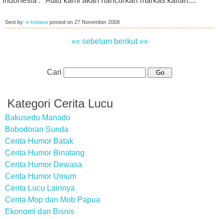
Indonesia : "Atau kami akan hancurkan markas kalian...."
Sent by:
e-ketawa
posted on
27 November 2008
«« sebelum
berikut »»
Cari
Kategori Cerita Lucu
Bakusedu Manado
Bobodoran Sunda
Cerita Humor Batak
Cerita Humor Binatang
Cerita Humor Dewasa
Cerita Humor Umum
Cerita Lucu Lainnya
Cerita Mop dan Mob Papua
Ekonomi dan Bisnis