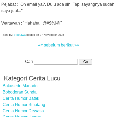
Pejabat : "Oh email ya?, Dulu ada sih. Tapi sayangnya sudah
saya jual..."
Wartawan : "Hahaha...@#$%!@"
Sent by:
e-ketawa
posted on
27 November 2008
«« sebelum
berikut »»
Cari
Kategori Cerita Lucu
Bakusedu Manado
Bobodoran Sunda
Cerita Humor Batak
Cerita Humor Binatang
Cerita Humor Dewasa