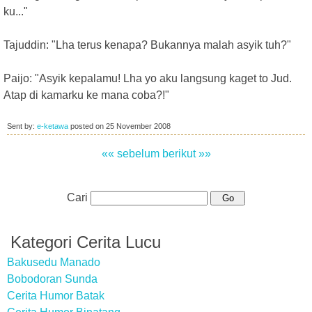
ku..."
Tajuddin: "Lha terus kenapa? Bukannya malah asyik tuh?"
Paijo: "Asyik kepalamu! Lha yo aku langsung kaget to Jud.
Atap di kamarku ke mana coba?!"
Sent by:
e-ketawa
posted on
25 November 2008
«« sebelum
berikut »»
Cari
Kategori Cerita Lucu
Bakusedu Manado
Bobodoran Sunda
Cerita Humor Batak