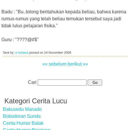
Badu : "Bu..tolong beritahukan kepada beliau, bahwa karena
rumus-rumus yang telah beliau temukan tersebut saya jadi
tidak lulus pelajaran fisika."
Guru : "????@#$"
Sent by:
e-ketawa
posted on
24 November 2008
«« sebelum
berikut »»
Cari
Kategori Cerita Lucu
Bakusedu Manado
Bobodoran Sunda
Cerita Humor Batak