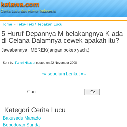
ketawa.com
Cerita Lucu dan Humor Indonesia
Home
»
Teka-Teki / Tebakan Lucu
5 Huruf Depannya M belakangnya K ada
di Celana Dalamnya cewek apakah itu?
Jawabannya : MEREK(jangan bokep yach.)
Sent by:
Farrell Hidayat
posted on
22 November 2008
«« sebelum
berikut »»
Cari
Kategori Cerita Lucu
Bakusedu Manado
Bobodoran Sunda