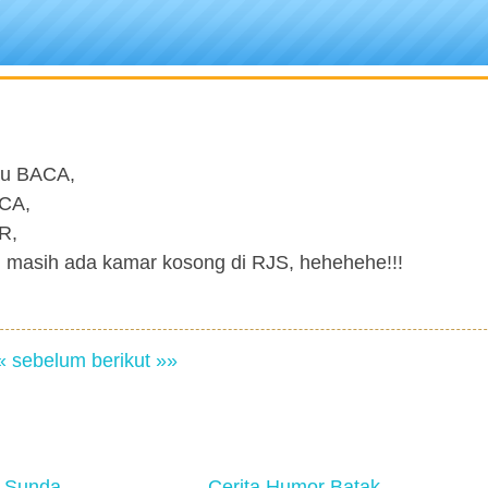
tau BACA,
ACA,
R,
han masih ada kamar kosong di RJS, hehehehe!!!
« sebelum
berikut »»
 Sunda
Cerita Humor Batak