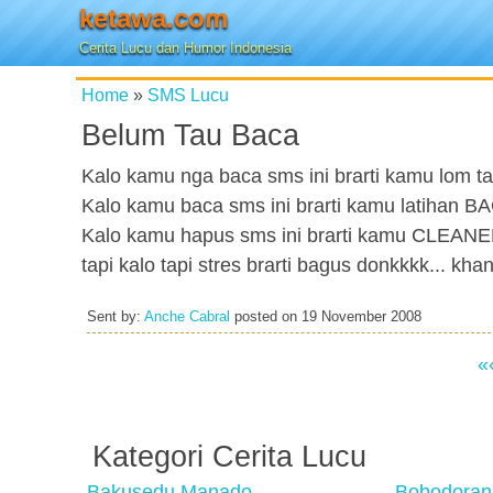
ketawa.com
Cerita Lucu dan Humor Indonesia
Home
»
SMS Lucu
Belum Tau Baca
Kalo kamu nga baca sms ini brarti kamu lom 
Kalo kamu baca sms ini brarti kamu latihan B
Kalo kamu hapus sms ini brarti kamu CLEANE
tapi kalo tapi stres brarti bagus donkkkk... k
Sent by:
Anche Cabral
posted on
19 November 2008
«
Kategori Cerita Lucu
Bakusedu Manado
Bobodoran