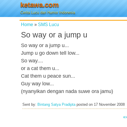
ketawa.com
Cerita Lucu dan Humor Indonesia
Home
»
SMS Lucu
So way or a jump u
So way or a jump u...
Jump u go down tell low...
So way....
or a cat them u...
Cat them u peace sun...
Guy way low...
(nyanyikan dengan nada suwe ora jamu)
Sent by:
Bintang Satya Pradipta
posted on
17 November 2008
«