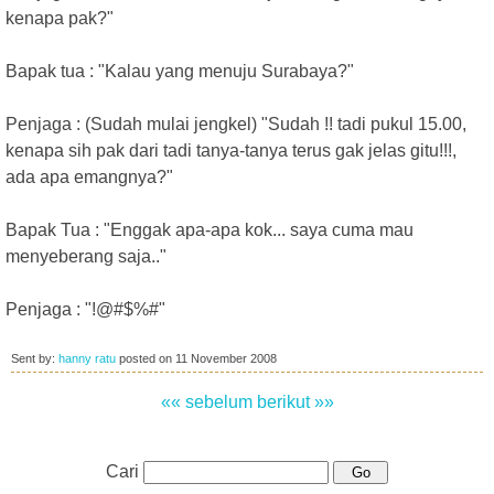
kenapa pak?"
Bapak tua : "Kalau yang menuju Surabaya?"
Penjaga : (Sudah mulai jengkel) "Sudah !! tadi pukul 15.00,
kenapa sih pak dari tadi tanya-tanya terus gak jelas gitu!!!,
ada apa emangnya?"
Bapak Tua : "Enggak apa-apa kok... saya cuma mau
menyeberang saja.."
Penjaga : "!@#$%#"
Sent by:
hanny ratu
posted on
11 November 2008
«« sebelum
berikut »»
Cari