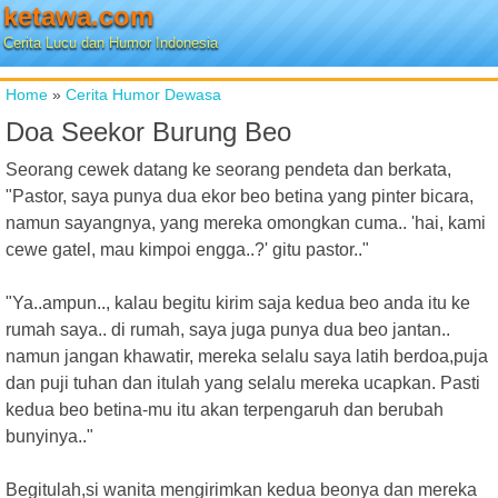
ketawa.com
Cerita Lucu dan Humor Indonesia
Home
»
Cerita Humor Dewasa
Doa Seekor Burung Beo
Seorang cewek datang ke seorang pendeta dan berkata,
"Pastor, saya punya dua ekor beo betina yang pinter bicara,
namun sayangnya, yang mereka omongkan cuma.. 'hai, kami
cewe gatel, mau kimpoi engga..?' gitu pastor.."
"Ya..ampun.., kalau begitu kirim saja kedua beo anda itu ke
rumah saya.. di rumah, saya juga punya dua beo jantan..
namun jangan khawatir, mereka selalu saya latih berdoa,puja
dan puji tuhan dan itulah yang selalu mereka ucapkan. Pasti
kedua beo betina-mu itu akan terpengaruh dan berubah
bunyinya.."
Begitulah,si wanita mengirimkan kedua beonya dan mereka