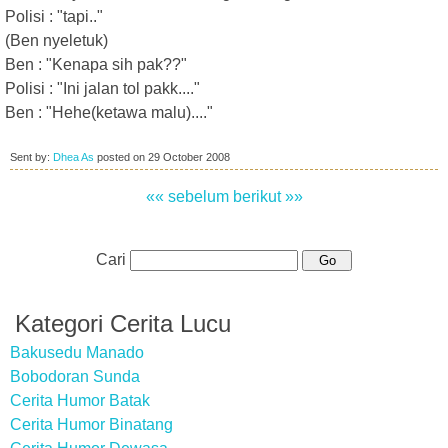
Polisi : "tapi.."
(Ben nyeletuk)
Ben : "Kenapa sih pak??"
Polisi : "Ini jalan tol pakk...."
Ben : "Hehe(ketawa malu)...."
Sent by:
Dhea As
posted on
29 October 2008
«« sebelum
berikut »»
Cari
Kategori Cerita Lucu
Bakusedu Manado
Bobodoran Sunda
Cerita Humor Batak
Cerita Humor Binatang