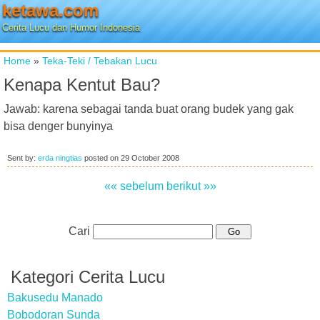
ketawa.com
Cerita Lucu dan Humor Indonesia
Home
»
Teka-Teki / Tebakan Lucu
Kenapa Kentut Bau?
Jawab: karena sebagai tanda buat orang budek yang gak
bisa denger bunyinya
Sent by:
erda ningtias
posted on
29 October 2008
«« sebelum
berikut »»
Cari
Kategori Cerita Lucu
Bakusedu Manado
Bobodoran Sunda