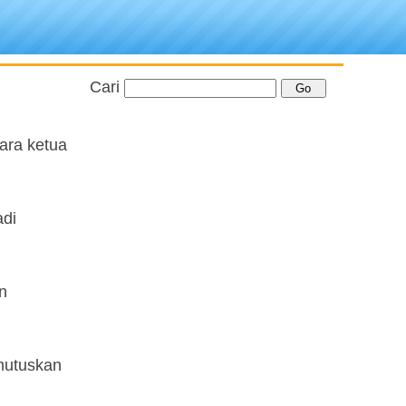
Cari
para ketua
adi
n
emutuskan