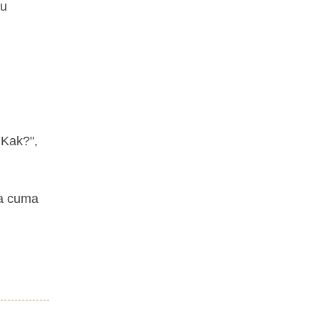
ku
 Kak?",
ja cuma