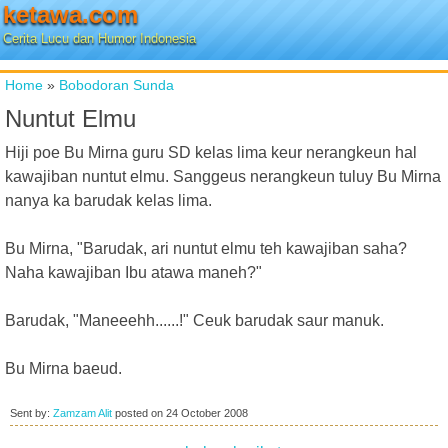
ketawa.com
Cerita Lucu dan Humor Indonesia
Home
»
Bobodoran Sunda
Nuntut Elmu
Hiji poe Bu Mirna guru SD kelas lima keur nerangkeun hal
kawajiban nuntut elmu. Sanggeus nerangkeun tuluy Bu Mirna
nanya ka barudak kelas lima.
Bu Mirna, "Barudak, ari nuntut elmu teh kawajiban saha?
Naha kawajiban Ibu atawa maneh?"
Barudak, "Maneeehh......!" Ceuk barudak saur manuk.
Bu Mirna baeud.
Sent by:
Zamzam Alit
posted on
24 October 2008