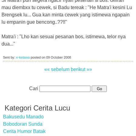
Si Matra'i pun segera ngacir nyari pesenan si bos. Giliran
mau diembxx tu cewek, si Badu tereak : "He Matra'i kesini Lu
Brengsek lu... Gua kan minta cewek yang istimewa ngapain
lu empanin gue bencong..??!!"
Matra'i : "Lho kan sesuai pesanan bos, istimewa, telor nya
dua..."
Sent by:
e-ketawa
posted on
09 October 2008
«« sebelum
berikut »»
Cari
Kategori Cerita Lucu
Bakusedu Manado
Bobodoran Sunda
Cerita Humor Batak