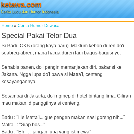
ketawa.com
Cerita Lucu dan Humor Indonesia
Home
»
Cerita Humor Dewasa
Special Pakai Telor Dua
Si Badu OKB (orang kaya baru). Maklum kebon duren do'i
seabreg-abreg, mana harga duren lagi bagus-bagusnye.
Sehabis panen, do'i pengin memanjakan diri, pakansi ke
Jakarta. Ngga lupa do'i bawa si Matra'i, centeng
kesayangannya.
Sesampai di Jakarta, do'i nginep di hotel bintang lima. Giliran
mau makan, dipanggilnya si centeng.
Badu : "He Matra'i....gue pengen makan nasi goreng nih..."
Matra'i : "Siap bos..."
Badu : "Eh . . . jangan lupa yang istimewa"