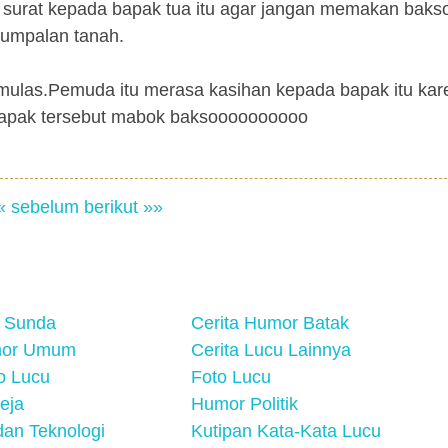
h surat kepada bapak tua itu agar jangan memakan baks
gumpalan tanah.
a mulas.Pemuda itu merasa kasihan kepada bapak itu ka
-bapak tersebut mabok baksoooooooooo
« sebelum
berikut »»
 Sunda
Cerita Humor Batak
mor Umum
Cerita Lucu Lainnya
eo Lucu
Foto Lucu
eja
Humor Politik
an Teknologi
Kutipan Kata-Kata Lucu