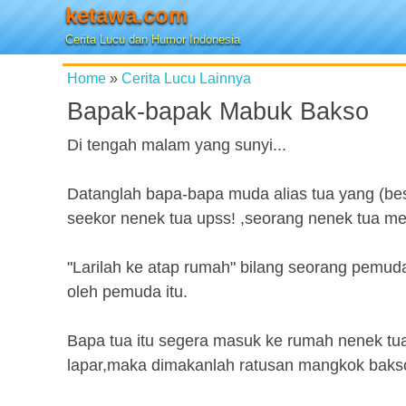
ketawa.com
Cerita Lucu dan Humor Indonesia
Home
»
Cerita Lucu Lainnya
Bapak-bapak Mabuk Bakso
Di tengah malam yang sunyi...
Datanglah bapa-bapa muda alias tua yang (besa
seekor nenek tua upss! ,seorang nenek tua 
"Larilah ke atap rumah" bilang seorang pemuda
oleh pemuda itu.
Bapa tua itu segera masuk ke rumah nenek tua 
lapar,maka dimakanlah ratusan mangkok bakso