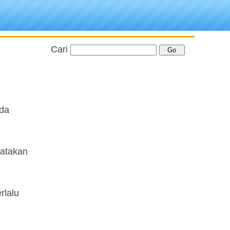
Cari
ada
katakan
rlalu