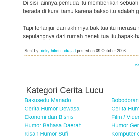
Di sisi lainnya,pemuda itu memberikan sebua
berada di kursi tamu karena bakso itu adalah 
Tapi terlanjur dan akhirnya bak tua itu meras
sepulangnya dari rumah nenek tua itu,bapak
Sent by:
ricky hilmi sudrajad
posted on
09 October 2008
«
Kategori Cerita Lucu
Bakusedu Manado
Bobodoran
Cerita Humor Dewasa
Cerita Hu
Ekonomi dan Bisnis
Film / Vid
Humor Bahasa Daerah
Humor Ger
Kisah Humor Sufi
Komputer d