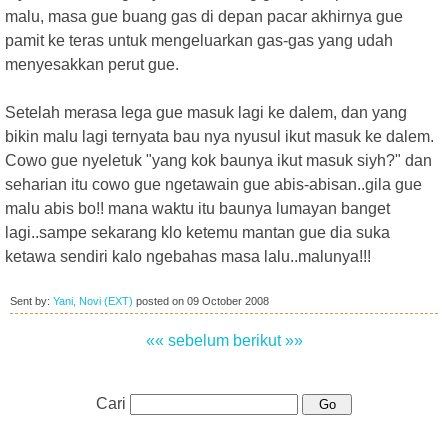
malu, masa gue buang gas di depan pacar akhirnya gue
pamit ke teras untuk mengeluarkan gas-gas yang udah
menyesakkan perut gue.
Setelah merasa lega gue masuk lagi ke dalem, dan yang
bikin malu lagi ternyata bau nya nyusul ikut masuk ke dalem.
Cowo gue nyeletuk "yang kok baunya ikut masuk siyh?" dan
seharian itu cowo gue ngetawain gue abis-abisan..gila gue
malu abis bo!! mana waktu itu baunya lumayan banget
lagi..sampe sekarang klo ketemu mantan gue dia suka
ketawa sendiri kalo ngebahas masa lalu..malunya!!!
Sent by:
Yani, Novi (EXT)
posted on
09 October 2008
«« sebelum
berikut »»
Cari