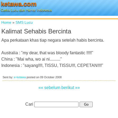
ketawa.com
Cerita Lucu dan Humor Indonesia
Home
»
SMS Lucu
Kalimat Sehabis Bercinta
Apa perkataan khas tiap negara setelah habis bercinta.
Australia : "my dear, that was bloody fantastic !!!!!"
China : "Mai wha, wo ai ni.........."
Indonesia : "sayang!!!!, TISSU, TISSU!!!, CEPETAN!!!!"
Sent by:
e-ketawa
posted on
09 October 2008
«« sebelum
berikut »»
Cari