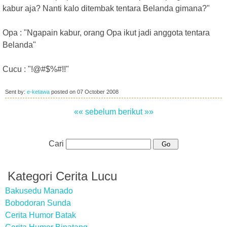
kabur aja? Nanti kalo ditembak tentara Belanda gimana?"
Opa : "Ngapain kabur, orang Opa ikut jadi anggota tentara
Belanda"
Cucu : "!@#$%#!!"
Sent by:
e-ketawa
posted on
07 October 2008
«« sebelum
berikut »»
Cari
Kategori Cerita Lucu
Bakusedu Manado
Bobodoran Sunda
Cerita Humor Batak