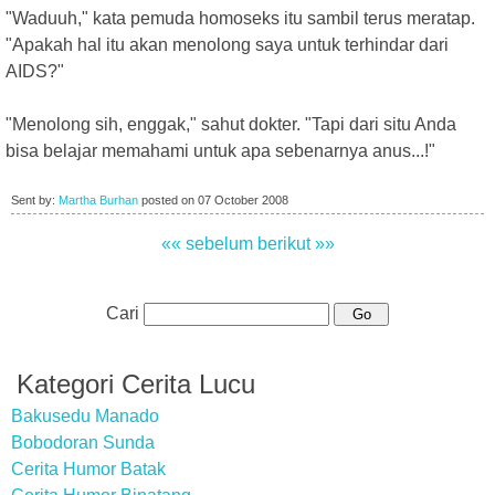
"Waduuh," kata pemuda homoseks itu sambil terus meratap.
"Apakah hal itu akan menolong saya untuk terhindar dari
AIDS?"
"Menolong sih, enggak," sahut dokter. "Tapi dari situ Anda
bisa belajar memahami untuk apa sebenarnya anus...!"
Sent by:
Martha Burhan
posted on
07 October 2008
«« sebelum
berikut »»
Cari
Kategori Cerita Lucu
Bakusedu Manado
Bobodoran Sunda
Cerita Humor Batak