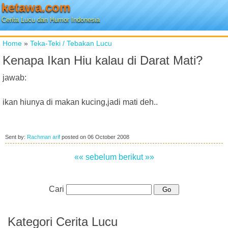
ketawa.com
Cerita Lucu dan Humor Indonesia
Home
»
Teka-Teki / Tebakan Lucu
Kenapa Ikan Hiu kalau di Darat Mati?
jawab:
ikan hiunya di makan kucing,jadi mati deh..
Sent by:
Rachman arif
posted on
06 October 2008
«« sebelum
berikut »»
Cari
Kategori Cerita Lucu