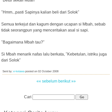
"Betul sekali Mbah"
"Hmm...pasti Sapinya kalian beli dari Solok"
Semua terkejut dan kagum dengan ucapan si Mbah, sebab
tidak seorangpun yang menceritakan asal si sapi.
"Bagaimana Mbah tau?"
Si Mbah menarik nafas lalu berkata, "Kebetulan, istriku juga
dari Solok"
Sent by:
e-ketawa
posted on
02 October 2008
«« sebelum
berikut »»
Cari