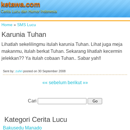
ketawa.com
Cerita Lucu dan Humor Indonesia
Home
»
SMS Lucu
Karunia Tuhan
Lihatlah sekelilingmu itulah karunia Tuhan. Lihat juga meja
makanmu, itulah berkat Tuhan. Sekarang lihatlah kecermin
jelekkan?? Ya itulah cobaan Tuhan.. Sabar yah!!
Sent by:
zuhri
posted on
30 September 2008
«« sebelum
berikut »»
Cari
Kategori Cerita Lucu
Bakusedu Manado