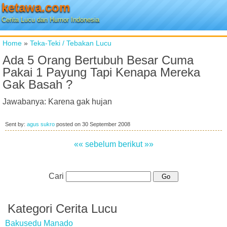
ketawa.com
Cerita Lucu dan Humor Indonesia
Home
»
Teka-Teki / Tebakan Lucu
Ada 5 Orang Bertubuh Besar Cuma
Pakai 1 Payung Tapi Kenapa Mereka
Gak Basah ?
Jawabanya: Karena gak hujan
Sent by:
agus sukro
posted on
30 September 2008
«« sebelum
berikut »»
Cari
Kategori Cerita Lucu
Bakusedu Manado